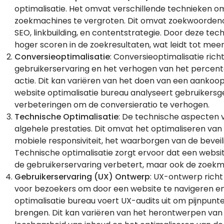
optimalisatie. Het omvat verschillende technieken o
zoekmachines te vergroten. Dit omvat zoekwoordeno
SEO, linkbuilding, en contentstrategie. Door deze tec
hoger scoren in de zoekresultaten, wat leidt tot mee
Conversieoptimalisatie
: Conversieoptimalisatie ric
gebruikerservaring en het verhogen van het percen
actie. Dit kan variëren van het doen van een aankoop
website optimalisatie bureau analyseert gebruikersg
verbeteringen om de conversieratio te verhogen.
Technische Optimalisatie
: De technische aspecten v
algehele prestaties. Dit omvat het optimaliseren van
mobiele responsiviteit, het waarborgen van de beveil
Technische optimalisatie zorgt ervoor dat een website
de gebruikerservaring verbetert, maar ook de zoekm
Gebruikerservaring (UX) Ontwerp
: UX-ontwerp richt
voor bezoekers om door een website te navigeren en
optimalisatie bureau voert UX-audits uit om pijnpunt
brengen. Dit kan variëren van het herontwerpen van 