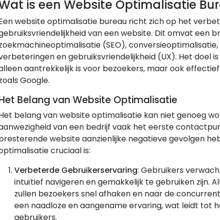
Wat is een Website Optimalisatie Bu
Een website optimalisatie bureau richt zich op het verbe
gebruiksvriendelijkheid van een website. Dit omvat een b
zoekmachineoptimalisatie (SEO), conversieoptimalisatie, 
verbeteringen en gebruiksvriendelijkheid (UX). Het doel i
alleen aantrekkelijk is voor bezoekers, maar ook effecti
zoals Google.
Het Belang van Website Optimalisatie
Het belang van website optimalisatie kan niet genoeg wor
aanwezigheid van een bedrijf vaak het eerste contactpunt
presterende website aanzienlijke negatieve gevolgen he
optimalisatie cruciaal is:
Verbeterde Gebruikerservaring
: Gebruikers verwach
intuïtief navigeren en gemakkelijk te gebruiken zijn. Al
zullen bezoekers snel afhaken en naar de concurrent
een naadloze en aangename ervaring, wat leidt tot 
gebruikers.