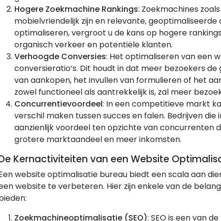
Hogere Zoekmachine Rankings
: Zoekmachines zoals
mobielvriendelijk zijn en relevante, geoptimaliseerd
optimaliseren, vergroot u de kans op hogere rankings 
organisch verkeer en potentiële klanten.
Verhoogde Conversies
: Het optimaliseren van een 
conversieratio’s. Dit houdt in dat meer bezoekers d
van aankopen, het invullen van formulieren of het a
zowel functioneel als aantrekkelijk is, zal meer bezo
Concurrentievoordeel
: In een competitieve markt k
verschil maken tussen succes en falen. Bedrijven die
aanzienlijk voordeel ten opzichte van concurrenten di
grotere marktaandeel en meer inkomsten.
De Kernactiviteiten van een Website Optimalis
Een website optimalisatie bureau biedt een scala aan dien
een website te verbeteren. Hier zijn enkele van de belang
bieden:
Zoekmachineoptimalisatie (SEO)
: SEO is een van d