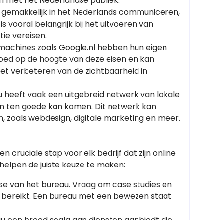
n met het Nederlandse publiek.
n gemakkelijk in het Nederlands communiceren,
s vooral belangrijk bij het uitvoeren van
ie vereisen.
machines zoals Google.nl hebben hun eigen
 goed op de hoogte van deze eisen en kan
 het verbeteren van de zichtbaarheid in
u heeft vaak een uitgebreid netwerk van lokale
ten ten goede kan komen. Dit netwerk kan
 zoals webdesign, digitale marketing en meer.
n cruciale stap voor elk bedrijf dat zijn online
 helpen de juiste keuze te maken:
tise van het bureau. Vraag om case studies en
n bereikt. Een bureau met een bewezen staat
au een breed scala aan diensten aanbiedt die