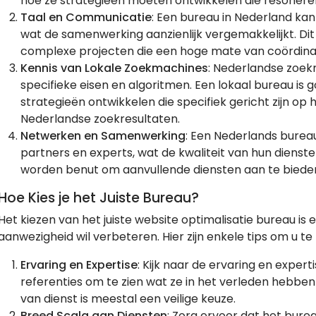
hoe ze strategieën moeten ontwikkelen die resonere
Taal en Communicatie
: Een bureau in Nederland ka
wat de samenwerking aanzienlijk vergemakkelijkt. Dit i
complexe projecten die een hoge mate van coördinat
Kennis van Lokale Zoekmachines
: Nederlandse zoek
specifieke eisen en algoritmen. Een lokaal bureau is
strategieën ontwikkelen die specifiek gericht zijn op
Nederlandse zoekresultaten.
Netwerken en Samenwerking
: Een Nederlands burea
partners en experts, wat de kwaliteit van hun diens
worden benut om aanvullende diensten aan te bieden,
Hoe Kies je het Juiste Bureau?
Het kiezen van het juiste website optimalisatie bureau is ee
aanwezigheid wil verbeteren. Hier zijn enkele tips om u te
Ervaring en Expertise
: Kijk naar de ervaring en exper
referenties om te zien wat ze in het verleden hebbe
van dienst is meestal een veilige keuze.
Breed Scala aan Diensten
: Zorg ervoor dat het bure