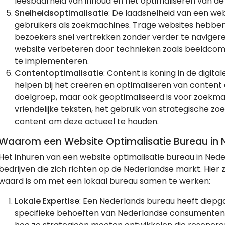
leesbaarheid van inhoud en het optimaliseren van de
Snelheidsoptimalisatie
: De laadsnelheid van een web
gebruikers als zoekmachines. Trage websites hebbe
bezoekers snel vertrekken zonder verder te navigere
website verbeteren door technieken zoals beeldcomp
te implementeren.
Contentoptimalisatie
: Content is koning in de digit
helpen bij het creëren en optimaliseren van content d
doelgroep, maar ook geoptimaliseerd is voor zoekmac
vriendelijke teksten, het gebruik van strategische z
content om deze actueel te houden.
Waarom een Website Optimalisatie Bureau in 
Het inhuren van een website optimalisatie bureau in Nede
bedrijven die zich richten op de Nederlandse markt. Hier
waard is om met een lokaal bureau samen te werken:
Lokale Expertise
: Een Nederlands bureau heeft diepg
specifieke behoeften van Nederlandse consumenten.