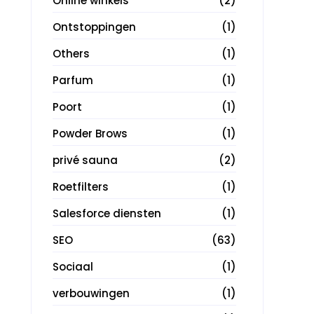
Online winkels
(2)
Ontstoppingen
(1)
Others
(1)
Parfum
(1)
Poort
(1)
Powder Brows
(1)
privé sauna
(2)
Roetfilters
(1)
Salesforce diensten
(1)
SEO
(63)
Sociaal
(1)
verbouwingen
(1)