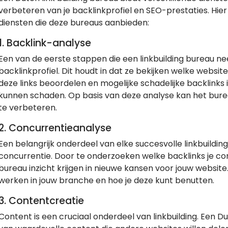
verbeteren van je backlinkprofiel en SEO-prestaties. Hi
diensten die deze bureaus aanbieden:
1.
Backlink-analyse
Een van de eerste stappen die een linkbuilding bureau nee
backlinkprofiel. Dit houdt in dat ze bekijken welke website
deze links beoordelen en mogelijke schadelijke backlinks i
kunnen schaden. Op basis van deze analyse kan het burea
te verbeteren.
2.
Concurrentieanalyse
Een belangrijk onderdeel van elke succesvolle linkbuildin
concurrentie. Door te onderzoeken welke backlinks je co
bureau inzicht krijgen in nieuwe kansen voor jouw website
werken in jouw branche en hoe je deze kunt benutten.
3.
Contentcreatie
Content is een cruciaal onderdeel van linkbuilding. Een Du