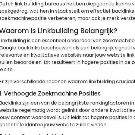
Dutch link building bureaus
hebben diepgaande kennis va
zoekgedrag, wat hen in staat stelt om effectief backlinks 
zoekmachinepositie verbeteren, maar ook je merk verst
Waarom is Linkbuilding Belangrijk?
Linkbuilding is een essentieel onderdeel van zoekmachi
Google backlinks beschouwen als een belangrijk signaal 
relevante en kwalitatieve websites naar jouw website li
zullen beoordelen. Dit resulteert in hogere posities in de
je site.
Er zijn verschillende redenen waarom linkbuilding cruciaal 
1.
Verhoogde Zoekmachine Posities
Backlinks zijn een van de belangrijkste rankingfactoren 
website regelmatig wordt gelinkt door andere kwalitatieve
jouw content waardevol is. Dit leidt tot hogere posities 
potentiële klanten jouw website zullen vinden.