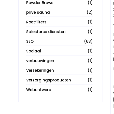
Powder Brows
(1)
privé sauna
(2)
Roetfilters
(1)
Salesforce diensten
(1)
SEO
(63)
Sociaal
(1)
verbouwingen
(1)
Verzekeringen
(1)
Verzorgingsproducten
(1)
Webontwerp
(1)