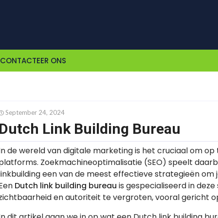
CONTACTEER ONS
September 24, 2024
Dutch Link Building Bureau
In de wereld van digitale marketing is het cruciaal om op 
platforms. Zoekmachineoptimalisatie (SEO) speelt daarbij 
linkbuilding een van de meest effectieve strategieën om j
Een
Dutch link building bureau
is gespecialiseerd in deze
zichtbaarheid en autoriteit te vergroten, vooral gericht
In dit artikel gaan we in op wat een Dutch link building bur