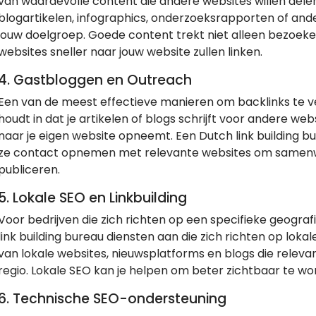
van waardevolle content die andere websites willen delen 
blogartikelen, infographics, onderzoeksrapporten of ander
jouw doelgroep. Goede content trekt niet alleen bezoeke
websites sneller naar jouw website zullen linken.
4.
Gastbloggen en Outreach
Een van de meest effectieve manieren om backlinks te ver
houdt in dat je artikelen of blogs schrijft voor andere web
naar je eigen website opneemt. Een Dutch link building 
ze contact opnemen met relevante websites om samenwe
publiceren.
5.
Lokale SEO en Linkbuilding
Voor bedrijven die zich richten op een specifieke geogra
link building bureau diensten aan die zich richten op loka
van lokale websites, nieuwsplatforms en blogs die releva
regio. Lokale SEO kan je helpen om beter zichtbaar te wo
6.
Technische SEO-ondersteuning