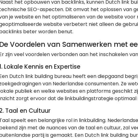
Naast het opbouwen van backlinks, kunnen Dutch link bui
technische SEO-aspecten. Dit omvat het oplossen van ge
van je website en het optimaliseren van de website voor
geoptimaliseerde website verbetert niet alleen de gebrui
backlinks beter worden benut.
De Voordelen van Samenwerken met een
Er zijn veel voordelen verbonden aan het inschakelen van
1.
Lokale Kennis en Expertise
Een Dutch link building bureau heeft een diepgaand begr
zoekgedragingen van Nederlandse consumenten. Ze weten
lokale publiek en welke websites en platforms geschikt zij
inzicht zorgt ervoor dat de linkbuildingstrategie optima
2.
Taal en Cultuur
Taal speelt een belangrijke rol in linkbuilding. Nederlan
bekend zijn met de nuances van de taal en cultuur, zal vee
buitenlandse partij is gemaakt. Een Dutch link building 