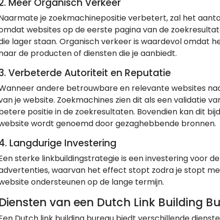
2.
Meer Organisch Verkeer
Naarmate je zoekmachinepositie verbetert, zal het aant
omdat websites op de eerste pagina van de zoekresultat
die lager staan. Organisch verkeer is waardevol omdat he
naar de producten of diensten die je aanbiedt.
3.
Verbeterde Autoriteit en Reputatie
Wanneer andere betrouwbare en relevante websites naar j
van je website. Zoekmachines zien dit als een validatie van
betere positie in de zoekresultaten. Bovendien kan dit bi
website wordt genoemd door gezaghebbende bronnen.
4.
Langdurige Investering
Een sterke linkbuildingstrategie is een investering voor de
advertenties, waarvan het effect stopt zodra je stopt met b
website ondersteunen op de lange termijn.
Diensten van een Dutch Link Building B
Een Dutch link building bureau biedt verschillende dienste